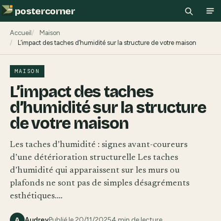
postercorner
Recherch
Ouv
Accueil
Maison
L’impact des taches d’humidité sur la structure de votre maison
MAISON
L’impact des taches
d’humidité sur la structure
de votre maison
Les taches d’humidité : signes avant-coureurs
d’une détérioration structurelle Les taches
d’humidité qui apparaissent sur les murs ou
plafonds ne sont pas de simples désagréments
esthétiques.…
Audrey
Publié le 20/11/2025
4 min de lecture
A