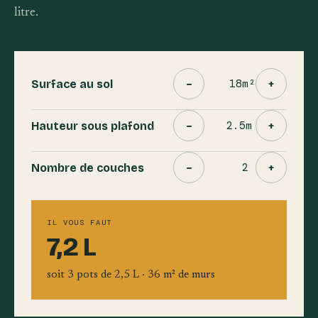
litre.
−
m²
+
Surface au sol
Diminuer : Surface au 
Augment
−
m
+
Hauteur sous plafond
Diminuer : Hauteur so
Augment
−
+
Nombre de couches
Diminuer : Nombre de
Augment
IL VOUS FAUT
7,2 L
soit 3 pots de 2,5 L · 36 m² de murs