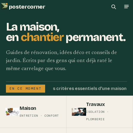
postercorner
Recherch
Ouv
La maison,
en
chantier
permanent.
Guides de rénovation, idées déco et conseils de
jardin. Écrits par des gens qui ont déjà raté le
même carrelage que vous.
Les critères essentiels d’une maison 
EN CE MOMENT
Travaux
Maison
ISOLATION ·
ENTRETIEN · CONFORT
PLOMBERIE