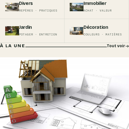
Divers
Immobilier
REPÈRES · PRATIQUES
ACHAT · VALEUR
Jardin
Décoration
POTAGER · ENTRETIEN
COULEURS · MATIÈRES
À LA UNE
Tout voir