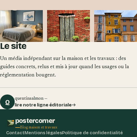
Le site
Chambre
Techniques
Couleur de volets
cocooning bleue :
astucieuses pour
pour maison
comment créer
suspendre des
provençale : bleu,
Un média indépendant sur la maison et les travaux : des
une ambiance
objets sur un mur
vert, gris ou
douce et
en pierre sans
lavande ?
guides concrets, relus et mis à jour quand les usages ou la
apaisante
percer
réglementation bougent.
quentinsalmon —
Q
lire notre ligne éditoriale
postercorner
Blog maison et travaux
Contact
Mentions légales
Politique de confidentialité