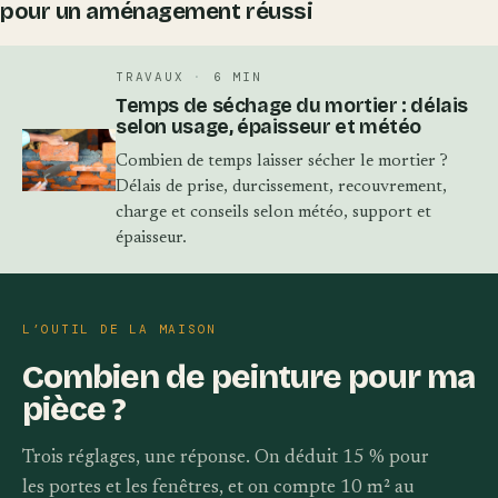
pour un aménagement réussi
TRAVAUX
·
6 MIN
Temps de séchage du mortier : délais
selon usage, épaisseur et météo
Combien de temps laisser sécher le mortier ?
Délais de prise, durcissement, recouvrement,
charge et conseils selon météo, support et
épaisseur.
L’OUTIL DE LA MAISON
Combien de peinture pour ma
pièce ?
Trois réglages, une réponse. On déduit 15 % pour
les portes et les fenêtres, et on compte 10 m² au