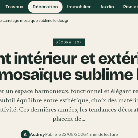
Travaux
Décoration
Immobilier
Jardin
Piscin
le carrelage mosaïque sublime le design…
DÉCORATION
ntérieur et extéri
 mosaïque sublime 
er un espace harmonieux, fonctionnel et élégant re
subtil équilibre entre esthétique, choix des matéri
ativité. Ces dernières années, les tendances décora
placent de…
Audrey
Publié le 22/05/2026
4 min de lecture
A