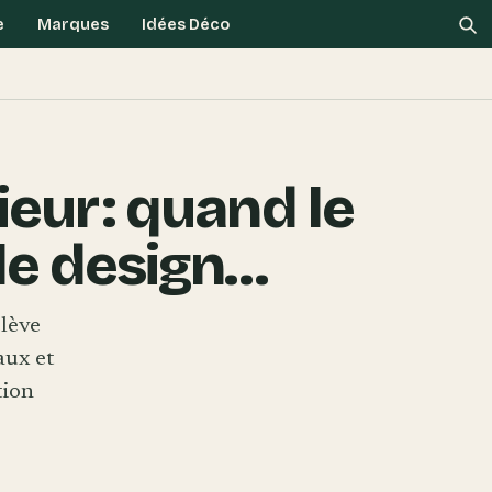
e
Marques
Idées Déco
Re
eur : quand le
le design…
lève
aux et
tion