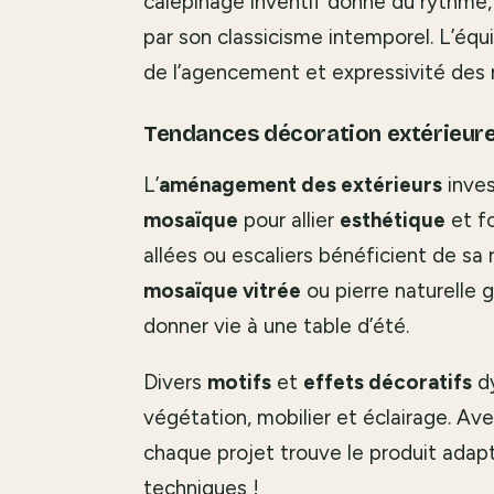
calepinage inventif donne du rythme, t
par son classicisme intemporel. L’équi
de l’agencement et expressivité des 
Tendances décoration extérieur
L’
aménagement des extérieurs
inves
mosaïque
pour allier
esthétique
et fo
allées ou escaliers bénéficient de sa r
mosaïque vitrée
ou pierre naturelle 
donner vie à une table d’été.
Divers
motifs
et
effets décoratifs
dy
végétation, mobilier et éclairage.
Ave
chaque projet trouve le produit adapt
techniques !